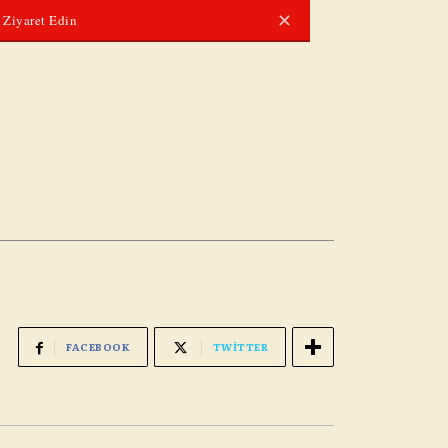
✕
i Ziyaret Edin
FACEBOOK
TWITTER