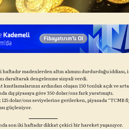
i haftadır madenlerden altın alımını durdurduğu iddiası, i
ını daraltarak dengelenme sinyali verdi.
lat kısıtlamalarının ardından oluşan 150 tonluk açık ve art
rında dış piyasaya göre 350 dolar/ons fark yaratmıştı.
k 125 dolar/ons seviyelerine gerilerken, piyasada “TCMB fi
ısı güçleniyor.
nda son iki haftadır dikkat çekici bir hareket yaşanıyor.