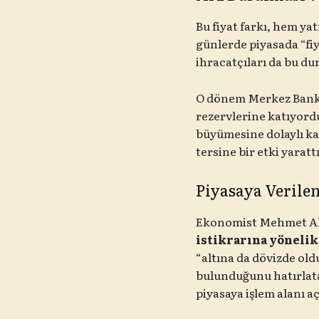
Bu fiyat farkı, hem ya
günlerde piyasada “fiy
ihracatçıları da bu 
O dönem Merkez Bank
rezervlerine katıyordu.
büyümesine dolaylı ka
tersine bir etki yarattı
Piyasaya Verile
Ekonomist Mehmet Ali 
istikrarına yönelik
“altına da dövizde ol
bulunduğunu hatırlata
piyasaya işlem alanı aç