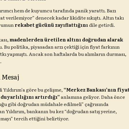
tırımcı hem de kuyumcu tarafında panik yarattı. Bazı
at verilemiyor” denecek kadar likidite sıkıştı. Altın takı
durumun
rekabet gücünü zayıflattığını
dile getirdi.
ası,
madenlerden üretilen altını doğrudan alarak
 Bu politika, piyasadan arzı çektiği için fiyat farkının
tkı yapmıştı. Ancak son haftalarda bu alımların durması,
.
n Mesaj
Yıldırım’a göre bu gelişme,
“Merkez Bankası’nın fiya
 duyarlılığını artırdığı”
anlamına geliyor. Daha önce
duğu gibi doğrudan müdahale edilmeli” çağrısında
n Yıldırım, bankanın bu kez “doğrudan satış yerine,
mayı” tercih ettiğini belirtiyor.