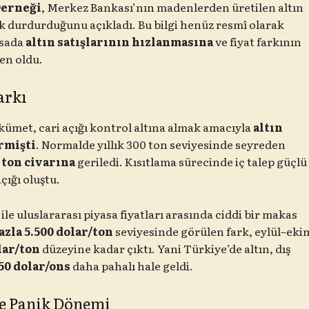
Derneği
, Merkez Bankası’nın madenlerden üretilen altın
ak durdurduğunu açıkladı. Bu bilgi henüz resmî olarak
asada
altın satışlarının hızlanmasına
ve fiyat farkının
en oldu.
arkı
ümet, cari açığı kontrol altına almak amacıyla
altın
irmişti
. Normalde yıllık 300 ton seviyesinde seyreden
 ton civarına
geriledi. Kısıtlama sürecinde iç talep güçlü
çığı oluştu.
ile uluslararası piyasa fiyatları arasında ciddi bir makas
azla 5.500 dolar/ton
seviyesinde görülen fark, eylül–eki
lar/ton
düzeyine kadar çıktı. Yani Türkiye’de altın, dış
50 dolar/ons
daha pahalı hale geldi.
e Panik Dönemi