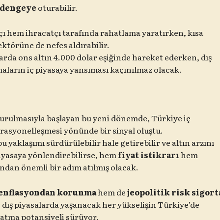
r dengeye
oturabilir.
ı hem ihracatçı tarafında rahatlama yaratırken, kısa
törüne de nefes aldırabilir.
rda ons altın 4.000 dolar eşiğinde hareket ederken, dış
maların iç piyasaya yansıması kaçınılmaz olacak.
durulmasıyla başlayan bu yeni dönemde, Türkiye iç
 rasyonelleşmesi yönünde bir sinyal oluştu.
 yaklaşımı sürdürülebilir hale getirebilir ve altın arzını
iyasaya yönlendirebilirse, hem
fiyat istikrarı
hem
ndan önemli bir adım atılmış olacak.
enflasyondan korunma
hem de
jeopolitik risk sigort
 dış piyasalarda yaşanacak her yükselişin Türkiye’de
ratma potansiyeli sürüyor.