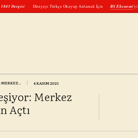
1843 Dergisi
Dünyayı Türkçe Okuyup Anlamak İçin
BS Ekonomi
'y
·
 MERKEZ...
4 KASIM 2025
eşiyor: Merkez
n Açtı