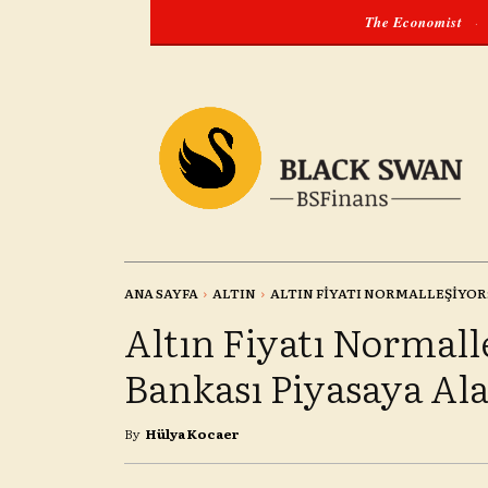
The Economist
·
ANA SAYFA
ALTIN
ALTIN FIYATI NORMALLEŞIYOR:
Altın Fiyatı Normall
Bankası Piyasaya Ala
By
Hülya Kocaer