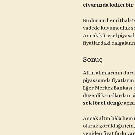
civarında kalıcı bi
Bu durum hem ithalatç
vadede kuyumculuk sek
Ancak küresel piyasala
fiyatlardaki dalgalan
Sonuç
Altın alımlarının dur
piyasasında fiyatların
Eğer Merkez Bankası bu
düzenli kanallardan p
sektörel denge
açısı
Ancak altın hâlâ hem
olarak görüldüğü için,
yeniden fiyat farkı ya