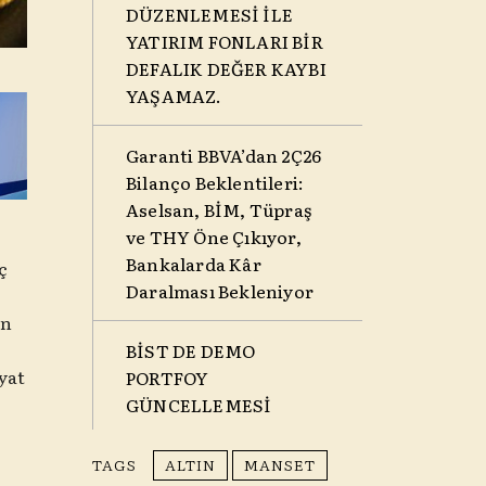
DÜZENLEMESİ İLE
YATIRIM FONLARI BİR
DEFALIK DEĞER KAYBI
YAŞAMAZ.
Garanti BBVA’dan 2Ç26
Bilanço Beklentileri:
Aselsan, BİM, Tüpraş
ve THY Öne Çıkıyor,
Bankalarda Kâr
ç
Daralması Bekleniyor
an
BİST DE DEMO
yat
PORTFOY
GÜNCELLEMESİ
TAGS
ALTIN
MANSET