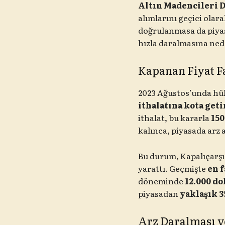
Altın Madencileri 
alımlarını geçici olar
doğrulanmasa da piy
hızla daralmasına ned
Kapanan Fiyat F
2023 Ağustos’unda hük
ithalatına kota get
ithalat, bu kararla
150
kalınca, piyasada arz a
Bu durum, Kapalıçarşı 
yarattı. Geçmişte
en f
döneminde
12.000 do
piyasadan
yaklaşık 3
Arz Daralması v