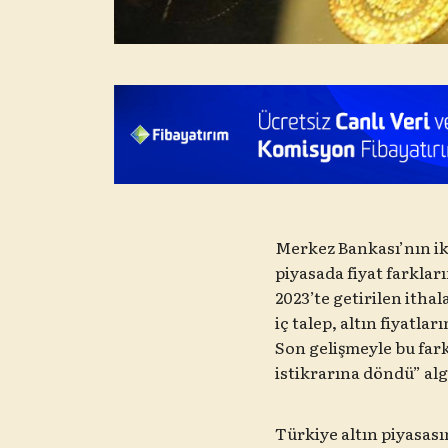
Merkez Bankası’nın ik
piyasada fiyat farklar
2023’te getirilen itha
iç talep, altın fiyatla
Son gelişmeyle bu far
istikrarına döndü” alg
Türkiye altın piyasası