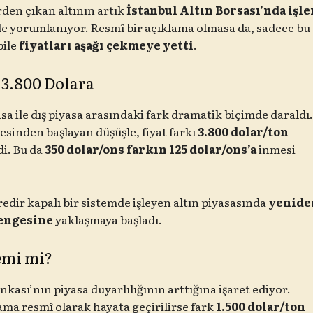
den çıkan altının artık
İstanbul Altın Borsası’nda işl
 yorumlanıyor. Resmî bir açıklama olmasa da, sadece bu
bile
fiyatları aşağı çekmeye yetti
.
 3.800 Dolara
asa ile dış piyasa arasındaki fark dramatik biçimde daraldı
esinden başlayan düşüşle, fiyat farkı
3.800 dolar/ton
di. Bu da
350 dolar/ons farkın 125 dolar/ons’a
inmesi
edir kapalı bir sistemde işleyen altın piyasasında
yenide
dengesine
yaklaşmaya başladı.
emi mi?
kası’nın piyasa duyarlılığının arttığına işaret ediyor.
ama resmî olarak hayata geçirilirse fark
1.500 dolar/ton