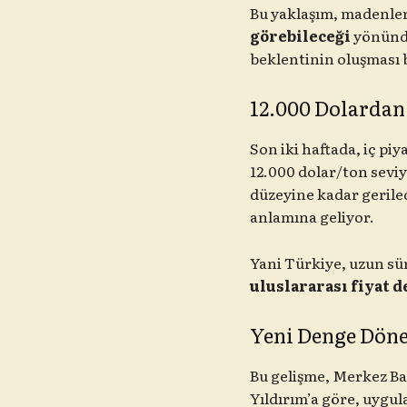
Bu yaklaşım, madenler
görebileceği
yönünde
beklentinin oluşması 
12.000 Dolardan
Son iki haftada, iç piy
12.000 dolar/ton seviy
düzeyine kadar gerile
anlamına geliyor.
Yani Türkiye, uzun sür
uluslararası fiyat 
Yeni Denge Dön
Bu gelişme, Merkez Ban
Yıldırım’a göre, uygul