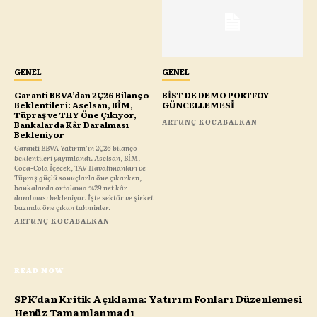
GENEL
GENEL
Garanti BBVA’dan 2Ç26 Bilanço
BİST DE DEMO PORTFOY
Beklentileri: Aselsan, BİM,
GÜNCELLEMESİ
Tüpraş ve THY Öne Çıkıyor,
ARTUNÇ KOCABALKAN
Bankalarda Kâr Daralması
Bekleniyor
Garanti BBVA Yatırım'ın 2Ç26 bilanço
beklentileri yayımlandı. Aselsan, BİM,
Coca-Cola İçecek, TAV Havalimanları ve
Tüpraş güçlü sonuçlarla öne çıkarken,
bankalarda ortalama %29 net kâr
daralması bekleniyor. İşte sektör ve şirket
bazında öne çıkan tahminler.
ARTUNÇ KOCABALKAN
READ NOW
SPK’dan Kritik Açıklama: Yatırım Fonları Düzenlemesi
Henüz Tamamlanmadı