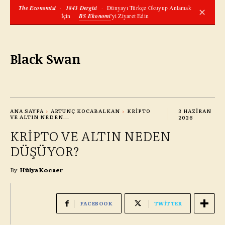
The Economist
·
1843 Dergisi
·
Dünyayı Türkçe Okuyup Anlamak
✕
İçin
BS Ekonomi
'yi Ziyaret Edin
Black Swan
ANA SAYFA
ARTUNÇ KOCABALKAN
KRİPTO
3 HAZIRAN
VE ALTIN NEDEN...
2026
KRİPTO VE ALTIN NEDEN
DÜŞÜYOR?
By
Hülya Kocaer
FACEBOOK
TWITTER