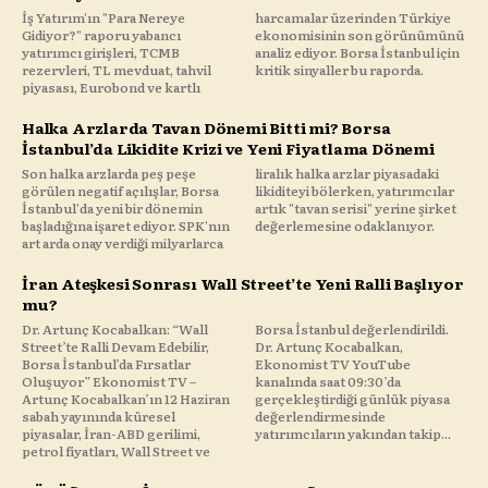
İş Yatırım'ın "Para Nereye
harcamalar üzerinden Türkiye
Gidiyor?" raporu yabancı
ekonomisinin son görünümünü
yatırımcı girişleri, TCMB
analiz ediyor. Borsa İstanbul için
rezervleri, TL mevduat, tahvil
kritik sinyaller bu raporda.
piyasası, Eurobond ve kartlı
Halka Arzlarda Tavan Dönemi Bitti mi? Borsa
İstanbul’da Likidite Krizi ve Yeni Fiyatlama Dönemi
Son halka arzlarda peş peşe
liralık halka arzlar piyasadaki
görülen negatif açılışlar, Borsa
likiditeyi bölerken, yatırımcılar
İstanbul'da yeni bir dönemin
artık "tavan serisi" yerine şirket
başladığına işaret ediyor. SPK'nın
değerlemesine odaklanıyor.
art arda onay verdiği milyarlarca
İran Ateşkesi Sonrası Wall Street’te Yeni Ralli Başlıyor
mu?
Dr. Artunç Kocabalkan: “Wall
Borsa İstanbul değerlendirildi.
Street’te Ralli Devam Edebilir,
Dr. Artunç Kocabalkan,
Borsa İstanbul’da Fırsatlar
Ekonomist TV YouTube
Oluşuyor” Ekonomist TV –
kanalında saat 09:30’da
Artunç Kocabalkan’ın 12 Haziran
gerçekleştirdiği günlük piyasa
sabah yayınında küresel
değerlendirmesinde
piyasalar, İran-ABD gerilimi,
yatırımcıların yakından takip...
petrol fiyatları, Wall Street ve