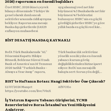
2026) raporunun en önemli başlıkları
Özet HSBC, 2026 ikinci çeyrek
uygulanmış) reel net kâr
bilanço döneminde Türkiye'de
büyümesi %3 Bankalarda net kâr
genel olarak ılımlı ancak
büyümesi %7 beklentisi
sektörler arasında ciddi ayrışma
bulunuyor. HSBC'nin en güçlü
bekliyor. Raporun ana mesajı:
gördüğü şirketler HSBC'ye göre
Banka dışı şirketlerde (IAS29
yıllık bazda en güçlü reel kâr...
enflasyon muhasebesi
BİST DE SATIŞ NASDAQ KAYNAKLI
BofA Türk Bankalarında “AL”
Türk bankacılık sektörüne
Dönemini Kapattı: Hikâye
yönelik son iki yılın en önemli
Bitmedi, Bekleme Süresi Uzadı
yabancı kurum görüş
Bank of America’nın 16 Temmuz
değişikliklerinden birine işaret
2026 tarihli “Turkish Banks –
ediyor. BofA’nın mesajı ilk
Always a Year Away” raporu,
bakışta sert: Sorun yön değil,...
BIST’te Haftanın Rotası: Hangi Sektörler Öne Çıkacak?
12/07/2026 Manşet
AfS7OEo
https://youtube.com/live/V6xX
İş Yatırım Raporu Yabancı Girişlerini, TCMB
Rezervlerini ve Borsa İstanbul’un Yeni Hikâyesini
Anlatıyor.