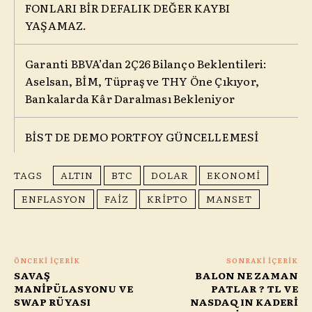
FONLARI BİR DEFALIK DEĞER KAYBI
YAŞAMAZ.
Garanti BBVA’dan 2Ç26 Bilanço Beklentileri:
Aselsan, BİM, Tüpraş ve THY Öne Çıkıyor,
Bankalarda Kâr Daralması Bekleniyor
BİST DE DEMO PORTFOY GÜNCELLEMESİ
TAGS
ALTIN
BTC
DOLAR
EKONOMI
ENFLASYON
FAIZ
KRİPTO
MANSET
ÖNCEKI İÇERIK
SONRAKI İÇERIK
SAVAŞ
BALON NE ZAMAN
MANİPÜLASYONU VE
PATLAR ? TL VE
SWAP RÜYASI
NASDAQ IN KADERİ