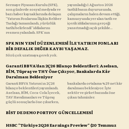
Sermaye Piyasası Kurulu (SPK),
yayımladığı 1 Ağustos 2026
son günlerde sosyal medyada ve
tarihli basın duyurusunda,
bazı haber kaynaklarında dolaşan
çalışmaların halen devam ettiği,
"Yatırım Fonlarına İlişkin Rehber
kamuoyunda yer alan tarih ve
Taslağı tamamlandı, yürürlük
içerik iddialarının gerçeği
tarihi belirlendi" iddialarını
yansıtmadığı açık şekilde...
resmen yalanladı. SPK'nın
SPK NIN YENİ DÜZENLEMESİ İLE YATIRIM FONLARI
BİR DEFALIK DEĞER KAYBI YAŞAMAZ.
Sözü çok uzatmaya gerek yok.
Garanti BBVA’dan 2Ç26 Bilanço Beklentileri: Aselsan,
BİM, Tüpraş ve THY Öne Çıkıyor, Bankalarda Kâr
Daralması Bekleniyor
Garanti BBVA Yatırım'ın 2Ç26
bankalarda ortalama %29 net kâr
bilanço beklentileri yayımlandı.
daralması bekleniyor. İşte
Aselsan, BİM, Coca-Cola İçecek,
sektör ve şirket bazında öne
TAV Havalimanları ve Tüpraş
çıkan tahminler.
güçlü sonuçlarla öne çıkarken,
BİST DE DEMO PORTFOY GÜNCELLEMESİ
HSBC “Türkiye 2Q26 Earnings Preview” (20 Temmuz