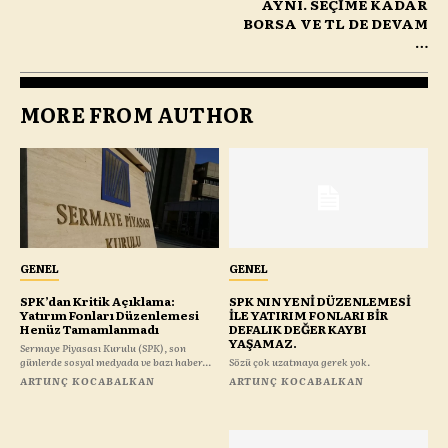
AYNI. SEÇİME KADAR
BORSA VE TL DE DEVAM
…
MORE FROM AUTHOR
GENEL
GENEL
SPK’dan Kritik Açıklama:
SPK NIN YENİ DÜZENLEMESİ
Yatırım Fonları Düzenlemesi
İLE YATIRIM FONLARI BİR
Henüz Tamamlanmadı
DEFALIK DEĞER KAYBI
YAŞAMAZ.
Sermaye Piyasası Kurulu (SPK), son
günlerde sosyal medyada ve bazı haber...
Sözü çok uzatmaya gerek yok.
ARTUNÇ KOCABALKAN
ARTUNÇ KOCABALKAN