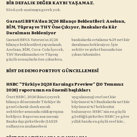
BİR DEFALIK DEĞER KAYBI YAŞAMAZ.
Sözü çok uzatmaya gerek yok.
Garanti BBVA’dan 2Ç26 Bilanço Beklentileri: Aselsan,
BİM, Tüpraş ve THY Öne Çıkıyor, Bankalarda Kâr
Daralması Bekleniyor
Garanti BBVA Yatırım'ın 2Ç26
bankalarda ortalama %29 net kâr
bilanço beklentileri yayımlandı.
daralması bekleniyor. İşte
Aselsan, BİM, Coca-Cola İçecek,
sektör ve şirket bazında öne
TAV Havalimanları ve Tüpraş
çıkan tahminler.
güçlü sonuçlarla öne çıkarken,
BİST DE DEMO PORTFOY GÜNCELLEMESİ
HSBC “Türkiye 2Q26 Earnings Preview” (20 Temmuz
2026) raporunun en önemli başlıkları
Özet HSBC, 2026 ikinci çeyrek
uygulanmış) reel net kâr
bilanço döneminde Türkiye'de
büyümesi %3 Bankalarda net kâr
genel olarak ılımlı ancak
büyümesi %7 beklentisi
sektörler arasında ciddi ayrışma
bulunuyor. HSBC'nin en güçlü
bekliyor. Raporun ana mesajı:
gördüğü şirketler HSBC'ye göre
Banka dışı şirketlerde (IAS29
yıllık bazda en güçlü reel kâr...
enflasyon muhasebesi