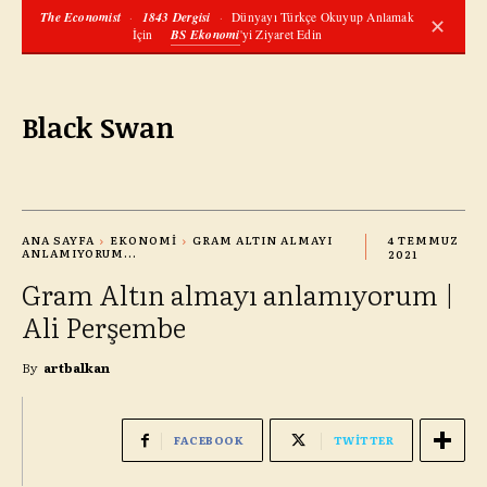
The Economist
·
1843 Dergisi
·
Dünyayı Türkçe Okuyup Anlamak
✕
İçin
BS Ekonomi
'yi Ziyaret Edin
Black Swan
ANA SAYFA
EKONOMI
GRAM ALTIN ALMAYI
4 TEMMUZ
ANLAMIYORUM...
2021
Gram Altın almayı anlamıyorum |
Ali Perşembe
By
artbalkan
FACEBOOK
TWITTER