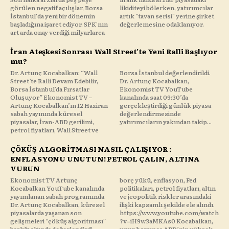
görülen negatif açılışlar, Borsa
likiditeyi bölerken, yatırımcılar
İstanbul'da yeni bir dönemin
artık "tavan serisi" yerine şirket
başladığına işaret ediyor. SPK'nın
değerlemesine odaklanıyor.
art arda onay verdiği milyarlarca
İran Ateşkesi Sonrası Wall Street’te Yeni Ralli Başlıyor
mu?
Dr. Artunç Kocabalkan: “Wall
Borsa İstanbul değerlendirildi.
Street’te Ralli Devam Edebilir,
Dr. Artunç Kocabalkan,
Borsa İstanbul’da Fırsatlar
Ekonomist TV YouTube
Oluşuyor” Ekonomist TV –
kanalında saat 09:30’da
Artunç Kocabalkan’ın 12 Haziran
gerçekleştirdiği günlük piyasa
sabah yayınında küresel
değerlendirmesinde
piyasalar, İran-ABD gerilimi,
yatırımcıların yakından takip...
petrol fiyatları, Wall Street ve
ÇÖKÜŞ ALGORİTMASI NASIL ÇALIŞIYOR :
ENFLASYONU UNUTUN! PETROL ÇALIN, ALTINA
VURUN
Ekonomist TV Artunç
borç yükü, enflasyon, Fed
Kocabalkan YouTube kanalında
politikaları, petrol fiyatları, altın
yayımlanan sabah programında
ve jeopolitik riskler arasındaki
Dr. Artunç Kocabalkan, küresel
ilişki kapsamlı şekilde ele alındı.
piyasalarda yaşanan son
https://www.youtube.com/watch
gelişmeleri “çöküş algoritması”
?v=iH9w3aMKAs0 Kocabalkan,
başlığı altında değerlendirdi.
yayın boyunca ABD’nin yüksek