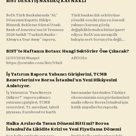
BİST DE SATIŞ NASDAQ KAYNAKLI
BofA Türk Bankalarında “AL”
Türk bankacılık sektörüne
Dönemini Kapattı: Hikâye
yönelik son iki yılın en önemli
Bitmedi, Bekleme Süresi Uzadı
yabancı kurum görüş
Bank of America’nın 16 Temmuz
değişikliklerinden birine işaret
2026 tarihli “Turkish Banks –
ediyor. BofA’nın mesajı ilk
Always a Year Away” raporu,
bakışta sert: Sorun yön değil,...
BIST’te Haftanın Rotası: Hangi Sektörler Öne Çıkacak?
12/07/2026 Manşet
AfS7OEo
https://youtube.com/live/V6xX
İş Yatırım Raporu Yabancı Girişlerini, TCMB
Rezervlerini ve Borsa İstanbul’un Yeni Hikâyesini
Anlatıyor.
İş Yatırım'ın "Para Nereye
harcamalar üzerinden Türkiye
Gidiyor?" raporu yabancı
ekonomisinin son görünümünü
yatırımcı girişleri, TCMB
analiz ediyor. Borsa İstanbul için
rezervleri, TL mevduat, tahvil
kritik sinyaller bu raporda.
piyasası, Eurobond ve kartlı
Halka Arzlarda Tavan Dönemi Bitti mi? Borsa
İstanbul’da Likidite Krizi ve Yeni Fiyatlama Dönemi
Son halka arzlarda peş peşe
liralık halka arzlar piyasadaki