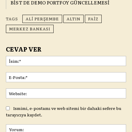
BİST DE DEMO PORTFOY GÜNCELLEMESİ
TAGS
ALI PERŞEMBE
ALTIN
FAIZ
MERKEZ BANKASI
CEVAP VER
İsi
E-
Pos
Web
Ismimi, e-postamı ve web sitemi bir dahaki sefere bu
tarayıcıya kaydet.