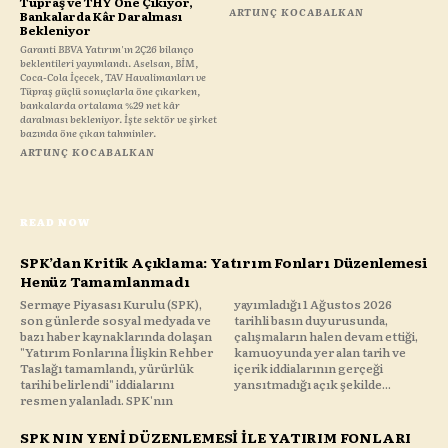
Tüpraş ve THY Öne Çıkıyor,
ARTUNÇ KOCABALKAN
Bankalarda Kâr Daralması
Bekleniyor
Garanti BBVA Yatırım'ın 2Ç26 bilanço
beklentileri yayımlandı. Aselsan, BİM,
Coca-Cola İçecek, TAV Havalimanları ve
Tüpraş güçlü sonuçlarla öne çıkarken,
bankalarda ortalama %29 net kâr
daralması bekleniyor. İşte sektör ve şirket
bazında öne çıkan tahminler.
ARTUNÇ KOCABALKAN
READ NOW
SPK’dan Kritik Açıklama: Yatırım Fonları Düzenlemesi
Henüz Tamamlanmadı
Sermaye Piyasası Kurulu (SPK),
yayımladığı 1 Ağustos 2026
son günlerde sosyal medyada ve
tarihli basın duyurusunda,
bazı haber kaynaklarında dolaşan
çalışmaların halen devam ettiği,
"Yatırım Fonlarına İlişkin Rehber
kamuoyunda yer alan tarih ve
Taslağı tamamlandı, yürürlük
içerik iddialarının gerçeği
tarihi belirlendi" iddialarını
yansıtmadığı açık şekilde...
resmen yalanladı. SPK'nın
SPK NIN YENİ DÜZENLEMESİ İLE YATIRIM FONLARI