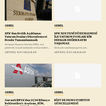
GENEL
GENEL
SPK’dan Kritik Açıklama:
SPK NIN YENİ DÜZENLEMESİ
Yatırım Fonları Düzenlemesi
İLE YATIRIM FONLARI BİR
Henüz Tamamlanmadı
DEFALIK DEĞER KAYBI
YAŞAMAZ.
Sermaye Piyasası Kurulu (SPK), son
günlerde sosyal medyada ve bazı haber...
Sözü çok uzatmaya gerek yok.
ARTUNÇ KOCABALKAN
ARTUNÇ KOCABALKAN
GENEL
GENEL
Garanti BBVA’dan 2Ç26 Bilanço
BİST DE DEMO PORTFOY
Beklentileri: Aselsan, BİM,
GÜNCELLEMESİ