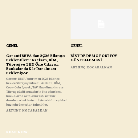
GENEL
GENEL
Garanti BBVA’dan 2Ç26 Bilanço
BİST DE DEMO PORTFOY
Beklentileri: Aselsan, BİM,
GÜNCELLEMESİ
Tüpraş ve THY Öne Çıkıyor,
ARTUNÇ KOCABALKAN
Bankalarda Kâr Daralması
Bekleniyor
Garanti BBVA Yatırım'ın 2Ç26 bilanço
beklentileri yayımlandı. Aselsan, BİM,
Coca-Cola İçecek, TAV Havalimanları ve
Tüpraş güçlü sonuçlarla öne çıkarken,
bankalarda ortalama %29 net kâr
daralması bekleniyor. İşte sektör ve şirket
bazında öne çıkan tahminler.
ARTUNÇ KOCABALKAN
READ NOW