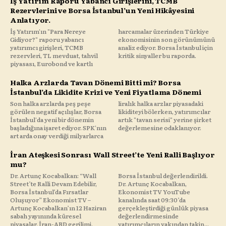
İş Yatırım Raporu Yabancı Girişlerini, TCMB
Rezervlerini ve Borsa İstanbul’un Yeni Hikâyesini
Anlatıyor.
İş Yatırım'ın "Para Nereye
harcamalar üzerinden Türkiye
Gidiyor?" raporu yabancı
ekonomisinin son görünümünü
yatırımcı girişleri, TCMB
analiz ediyor. Borsa İstanbul için
rezervleri, TL mevduat, tahvil
kritik sinyaller bu raporda.
piyasası, Eurobond ve kartlı
Halka Arzlarda Tavan Dönemi Bitti mi? Borsa
İstanbul’da Likidite Krizi ve Yeni Fiyatlama Dönemi
Son halka arzlarda peş peşe
liralık halka arzlar piyasadaki
görülen negatif açılışlar, Borsa
likiditeyi bölerken, yatırımcılar
İstanbul'da yeni bir dönemin
artık "tavan serisi" yerine şirket
başladığına işaret ediyor. SPK'nın
değerlemesine odaklanıyor.
art arda onay verdiği milyarlarca
İran Ateşkesi Sonrası Wall Street’te Yeni Ralli Başlıyor
mu?
Dr. Artunç Kocabalkan: “Wall
Borsa İstanbul değerlendirildi.
Street’te Ralli Devam Edebilir,
Dr. Artunç Kocabalkan,
Borsa İstanbul’da Fırsatlar
Ekonomist TV YouTube
Oluşuyor” Ekonomist TV –
kanalında saat 09:30’da
Artunç Kocabalkan’ın 12 Haziran
gerçekleştirdiği günlük piyasa
sabah yayınında küresel
değerlendirmesinde
piyasalar, İran-ABD gerilimi,
yatırımcıların yakından takip...