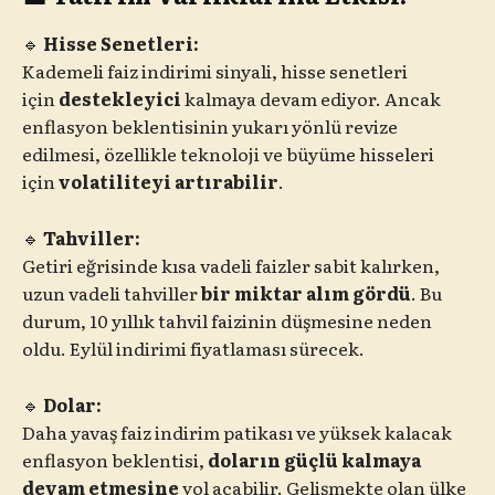
🔹
Hisse Senetleri:
Kademeli faiz indirimi sinyali, hisse senetleri
için
destekleyici
kalmaya devam ediyor. Ancak
enflasyon beklentisinin yukarı yönlü revize
edilmesi, özellikle teknoloji ve büyüme hisseleri
için
volatiliteyi artırabilir
.
🔹
Tahviller:
Getiri eğrisinde kısa vadeli faizler sabit kalırken,
uzun vadeli tahviller
bir miktar alım gördü
. Bu
durum, 10 yıllık tahvil faizinin düşmesine neden
oldu. Eylül indirimi fiyatlaması sürecek.
🔹
Dolar:
Daha yavaş faiz indirim patikası ve yüksek kalacak
enflasyon beklentisi,
doların güçlü kalmaya
devam etmesine
yol açabilir. Gelişmekte olan ülke