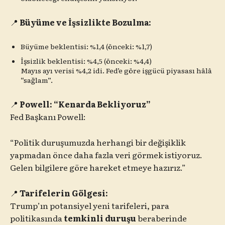
📍
Büyüme ve İşsizlikte Bozulma:
Büyüme beklentisi: %1,4 (önceki: %1,7)
İşsizlik beklentisi: %4,5 (önceki: %4,4)
Mayıs ayı verisi %4,2 idi. Fed’e göre işgücü piyasası hâlâ
“sağlam”.
📍
Powell: “Kenarda Bekliyoruz”
Fed Başkanı Powell:
“Politik duruşumuzda herhangi bir değişiklik
yapmadan önce daha fazla veri görmek istiyoruz.
Gelen bilgilere göre hareket etmeye hazırız.”
📍
Tarifelerin Gölgesi:
Trump’ın potansiyel yeni tarifeleri, para
politikasında
temkinli duruşu
beraberinde