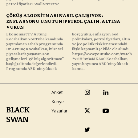
petrol fiyatları, Wall Street ve
ÇÖKÜŞ ALGORİTMASI NASIL ÇALIŞIYOR :
ENFLASYONU UNUTUN! PETROL ÇALIN, ALTINA
VURUN
Ekonomist TV Artunç
borç yükü, enflasyon, Fed
Kocabalkan YouTube kanalında
politikaları, petrol fiyatları, altın
yayımlanan sabah programında
ve jeopolitik riskler arasındaki
Dr. Artunç Kocabalkan, küresel
ilişki kapsamlı şekilde ele alındı.
piyasalarda yaşanan son
https://www.youtube.com/watch
gelişmeleri “çöküş algoritması”
?v=iH9w3aMKAs0 Kocabalkan,
başlığı altında değerlendirdi.
yayın boyunca ABD’nin yüksek
Programda ABD’nin yüksek
kamu...
Anket
Künye
BLACK
Yazarlar
SWAN