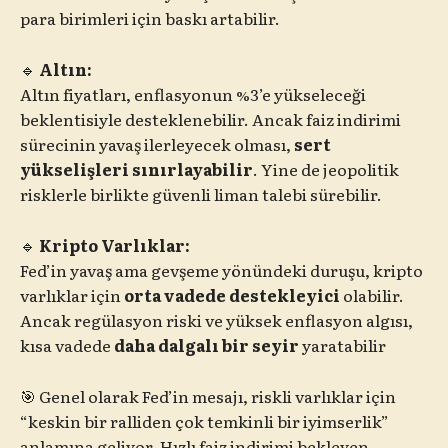
para birimleri için baskı artabilir.
🔹
Altın:
Altın fiyatları, enflasyonun %3’e yükseleceği
beklentisiyle desteklenebilir. Ancak faiz indirimi
sürecinin yavaş ilerleyecek olması,
sert
yükselişleri sınırlayabilir
. Yine de jeopolitik
risklerle birlikte güvenli liman talebi sürebilir.
🔹
Kripto Varlıklar:
Fed’in yavaş ama gevşeme yönündeki duruşu, kripto
varlıklar için
orta vadede destekleyici
olabilir.
Ancak regülasyon riski ve yüksek enflasyon algısı,
kısa vadede
daha dalgalı bir seyir
yaratabilir
🎯 Genel olarak Fed’in mesajı, riskli varlıklar için
“keskin bir ralliden çok temkinli bir iyimserlik”
anlamına geliyor. Hızlı faiz indirimi bekleyen