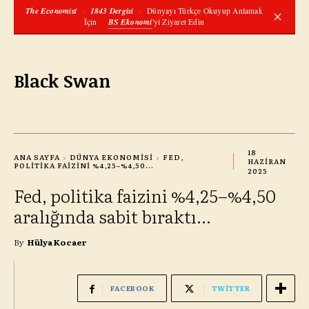
The Economist
·
1843 Dergisi
·
Dünyayı Türkçe Okuyup Anlamak
✕
İçin
BS Ekonomi
'yi Ziyaret Edin
Black Swan
18
ANA SAYFA
DÜNYA EKONOMISI
FED,
HAZIRAN
POLITIKA FAIZINI %4,25–%4,50...
2025
Fed, politika faizini %4,25–%4,50
aralığında sabit bıraktı…
By
Hülya Kocaer
FACEBOOK
TWITTER