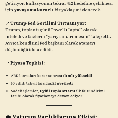
getiriyor. Enflasyonun tekrar %2 hedefine çekilmesi
için
yavaş ama kararlı
bir yaklaşım izlenecek.
📍
Trump-Fed Gerilimi Tırmanıyor:
Trump, toplantı günü Powell’ı “aptal” olarak
niteledi ve faizlerin “yarıya indirilmesini” talep etti.
Ayrıca kendisini Fed başkanı olarak atamayı
düşündüğü iddia edildi.
📍
Piyasa Tepkisi:
ABD borsaları karar sonrası
ılımlı yükseldi
10 yıllık tahvil faizi
hafif geriledi
Vadeli işlemler,
Eylül toplantısını
ilk faiz indirimi
tarihi olarak fiyatlamaya devam ediyor.
💼
Yatırım Varlıklarına Etkisi: