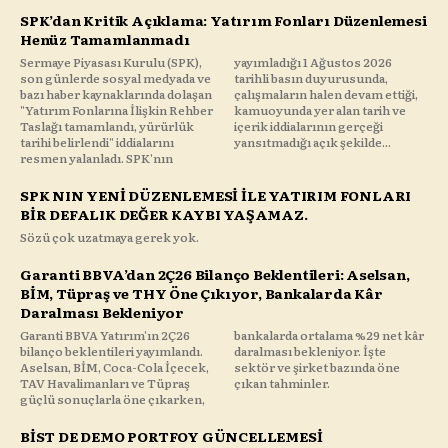
SPK’dan Kritik Açıklama: Yatırım Fonları Düzenlemesi
Henüz Tamamlanmadı
Sermaye Piyasası Kurulu (SPK),
yayımladığı 1 Ağustos 2026
son günlerde sosyal medyada ve
tarihli basın duyurusunda,
bazı haber kaynaklarında dolaşan
çalışmaların halen devam ettiği,
"Yatırım Fonlarına İlişkin Rehber
kamuoyunda yer alan tarih ve
Taslağı tamamlandı, yürürlük
içerik iddialarının gerçeği
tarihi belirlendi" iddialarını
yansıtmadığı açık şekilde...
resmen yalanladı. SPK'nın
SPK NIN YENİ DÜZENLEMESİ İLE YATIRIM FONLARI
BİR DEFALIK DEĞER KAYBI YAŞAMAZ.
Sözü çok uzatmaya gerek yok.
Garanti BBVA’dan 2Ç26 Bilanço Beklentileri: Aselsan,
BİM, Tüpraş ve THY Öne Çıkıyor, Bankalarda Kâr
Daralması Bekleniyor
Garanti BBVA Yatırım'ın 2Ç26
bankalarda ortalama %29 net kâr
bilanço beklentileri yayımlandı.
daralması bekleniyor. İşte
Aselsan, BİM, Coca-Cola İçecek,
sektör ve şirket bazında öne
TAV Havalimanları ve Tüpraş
çıkan tahminler.
güçlü sonuçlarla öne çıkarken,
BİST DE DEMO PORTFOY GÜNCELLEMESİ