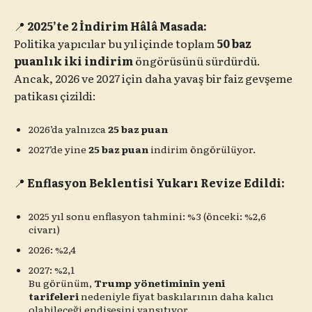
📍
2025’te 2 İndirim Hâlâ Masada:
Politika yapıcılar bu yıl içinde toplam
50 baz
puanlık iki indirim
öngörüsünü sürdürdü.
Ancak, 2026 ve 2027 için daha yavaş bir faiz gevşeme
patikası çizildi:
2026’da yalnızca
25 baz puan
2027’de yine
25 baz puan
indirim öngörülüyor.
📍
Enflasyon Beklentisi Yukarı Revize Edildi:
2025 yıl sonu enflasyon tahmini: %3 (önceki: %2,6
civarı)
2026: %2,4
2027: %2,1
Bu görünüm,
Trump yönetiminin yeni
tarifeleri
nedeniyle fiyat baskılarının daha kalıcı
olabileceği endişesini yansıtıyor.