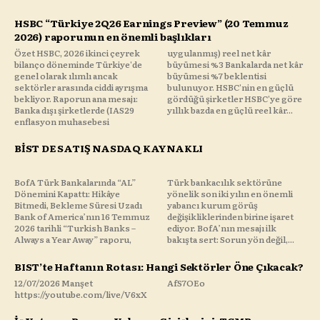
HSBC “Türkiye 2Q26 Earnings Preview” (20 Temmuz
2026) raporunun en önemli başlıkları
Özet HSBC, 2026 ikinci çeyrek
uygulanmış) reel net kâr
bilanço döneminde Türkiye'de
büyümesi %3 Bankalarda net kâr
genel olarak ılımlı ancak
büyümesi %7 beklentisi
sektörler arasında ciddi ayrışma
bulunuyor. HSBC'nin en güçlü
bekliyor. Raporun ana mesajı:
gördüğü şirketler HSBC'ye göre
Banka dışı şirketlerde (IAS29
yıllık bazda en güçlü reel kâr...
enflasyon muhasebesi
BİST DE SATIŞ NASDAQ KAYNAKLI
BofA Türk Bankalarında “AL”
Türk bankacılık sektörüne
Dönemini Kapattı: Hikâye
yönelik son iki yılın en önemli
Bitmedi, Bekleme Süresi Uzadı
yabancı kurum görüş
Bank of America’nın 16 Temmuz
değişikliklerinden birine işaret
2026 tarihli “Turkish Banks –
ediyor. BofA’nın mesajı ilk
Always a Year Away” raporu,
bakışta sert: Sorun yön değil,...
BIST’te Haftanın Rotası: Hangi Sektörler Öne Çıkacak?
12/07/2026 Manşet
AfS7OEo
https://youtube.com/live/V6xX