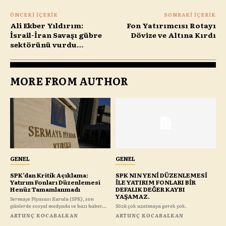
ÖNCEKI İÇERIK
SONRAKI İÇERIK
Ali Ekber Yıldırım:
Fon Yatırımcısı Rotayı
İsrail-İran Savaşı gübre
Dövize ve Altına Kırdı
sektörünü vurdu…
MORE FROM AUTHOR
GENEL
GENEL
SPK’dan Kritik Açıklama:
SPK NIN YENİ DÜZENLEMESİ
Yatırım Fonları Düzenlemesi
İLE YATIRIM FONLARI BİR
Henüz Tamamlanmadı
DEFALIK DEĞER KAYBI
YAŞAMAZ.
Sermaye Piyasası Kurulu (SPK), son
günlerde sosyal medyada ve bazı haber...
Sözü çok uzatmaya gerek yok.
ARTUNÇ KOCABALKAN
ARTUNÇ KOCABALKAN