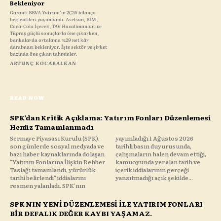
Bekleniyor
Garanti BBVA Yatırım'ın 2Ç26 bilanço
beklentileri yayımlandı. Aselsan, BİM,
Coca-Cola İçecek, TAV Havalimanları ve
Tüpraş güçlü sonuçlarla öne çıkarken,
bankalarda ortalama %29 net kâr
daralması bekleniyor. İşte sektör ve şirket
bazında öne çıkan tahminler.
ARTUNÇ KOCABALKAN
READ NOW
SPK’dan Kritik Açıklama: Yatırım Fonları Düzenlemesi
Henüz Tamamlanmadı
Sermaye Piyasası Kurulu (SPK),
yayımladığı 1 Ağustos 2026
son günlerde sosyal medyada ve
tarihli basın duyurusunda,
bazı haber kaynaklarında dolaşan
çalışmaların halen devam ettiği,
"Yatırım Fonlarına İlişkin Rehber
kamuoyunda yer alan tarih ve
Taslağı tamamlandı, yürürlük
içerik iddialarının gerçeği
tarihi belirlendi" iddialarını
yansıtmadığı açık şekilde...
resmen yalanladı. SPK'nın
SPK NIN YENİ DÜZENLEMESİ İLE YATIRIM FONLARI
BİR DEFALIK DEĞER KAYBI YAŞAMAZ.