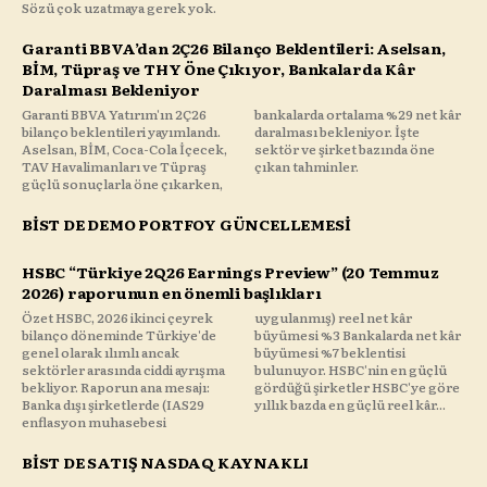
Sözü çok uzatmaya gerek yok.
Garanti BBVA’dan 2Ç26 Bilanço Beklentileri: Aselsan,
BİM, Tüpraş ve THY Öne Çıkıyor, Bankalarda Kâr
Daralması Bekleniyor
Garanti BBVA Yatırım'ın 2Ç26
bankalarda ortalama %29 net kâr
bilanço beklentileri yayımlandı.
daralması bekleniyor. İşte
Aselsan, BİM, Coca-Cola İçecek,
sektör ve şirket bazında öne
TAV Havalimanları ve Tüpraş
çıkan tahminler.
güçlü sonuçlarla öne çıkarken,
BİST DE DEMO PORTFOY GÜNCELLEMESİ
HSBC “Türkiye 2Q26 Earnings Preview” (20 Temmuz
2026) raporunun en önemli başlıkları
Özet HSBC, 2026 ikinci çeyrek
uygulanmış) reel net kâr
bilanço döneminde Türkiye'de
büyümesi %3 Bankalarda net kâr
genel olarak ılımlı ancak
büyümesi %7 beklentisi
sektörler arasında ciddi ayrışma
bulunuyor. HSBC'nin en güçlü
bekliyor. Raporun ana mesajı:
gördüğü şirketler HSBC'ye göre
Banka dışı şirketlerde (IAS29
yıllık bazda en güçlü reel kâr...
enflasyon muhasebesi
BİST DE SATIŞ NASDAQ KAYNAKLI