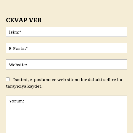
CEVAP VER
İsi
E-
Pos
Web
Ismimi, e-postamı ve web sitemi bir dahaki sefere bu
tarayıcıya kaydet.