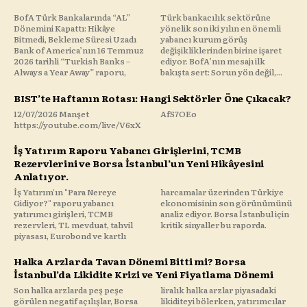
BofA Türk Bankalarında “AL”
Türk bankacılık sektörüne
Dönemini Kapattı: Hikâye
yönelik son iki yılın en önemli
Bitmedi, Bekleme Süresi Uzadı
yabancı kurum görüş
Bank of America’nın 16 Temmuz
değişikliklerinden birine işaret
2026 tarihli “Turkish Banks –
ediyor. BofA’nın mesajı ilk
Always a Year Away” raporu,
bakışta sert: Sorun yön değil,...
BIST’te Haftanın Rotası: Hangi Sektörler Öne Çıkacak?
12/07/2026 Manşet
AfS7OEo
https://youtube.com/live/V6xX
İş Yatırım Raporu Yabancı Girişlerini, TCMB
Rezervlerini ve Borsa İstanbul’un Yeni Hikâyesini
Anlatıyor.
İş Yatırım'ın "Para Nereye
harcamalar üzerinden Türkiye
Gidiyor?" raporu yabancı
ekonomisinin son görünümünü
yatırımcı girişleri, TCMB
analiz ediyor. Borsa İstanbul için
rezervleri, TL mevduat, tahvil
kritik sinyaller bu raporda.
piyasası, Eurobond ve kartlı
Halka Arzlarda Tavan Dönemi Bitti mi? Borsa
İstanbul’da Likidite Krizi ve Yeni Fiyatlama Dönemi
Son halka arzlarda peş peşe
liralık halka arzlar piyasadaki
görülen negatif açılışlar, Borsa
likiditeyi bölerken, yatırımcılar