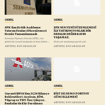
GENEL
GENEL
SPK’dan Kritik Açıklama:
SPK NIN YENİ DÜZENLEMESİ
Yatırım Fonları Düzenlemesi
İLE YATIRIM FONLARI BİR
Henüz Tamamlanmadı
DEFALIK DEĞER KAYBI
YAŞAMAZ.
Sermaye Piyasası Kurulu (SPK), son
günlerde sosyal medyada ve bazı haber...
Sözü çok uzatmaya gerek yok.
ARTUNÇ KOCABALKAN
ARTUNÇ KOCABALKAN
GENEL
GENEL
Garanti BBVA’dan 2Ç26 Bilanço
BİST DE DEMO PORTFOY
Beklentileri: Aselsan, BİM,
GÜNCELLEMESİ
Tüpraş ve THY Öne Çıkıyor,
ARTUNÇ KOCABALKAN
Bankalarda Kâr Daralması