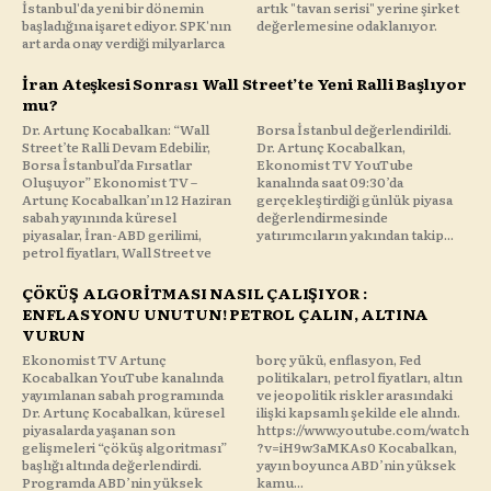
İstanbul'da yeni bir dönemin
artık "tavan serisi" yerine şirket
başladığına işaret ediyor. SPK'nın
değerlemesine odaklanıyor.
art arda onay verdiği milyarlarca
İran Ateşkesi Sonrası Wall Street’te Yeni Ralli Başlıyor
mu?
Dr. Artunç Kocabalkan: “Wall
Borsa İstanbul değerlendirildi.
Street’te Ralli Devam Edebilir,
Dr. Artunç Kocabalkan,
Borsa İstanbul’da Fırsatlar
Ekonomist TV YouTube
Oluşuyor” Ekonomist TV –
kanalında saat 09:30’da
Artunç Kocabalkan’ın 12 Haziran
gerçekleştirdiği günlük piyasa
sabah yayınında küresel
değerlendirmesinde
piyasalar, İran-ABD gerilimi,
yatırımcıların yakından takip...
petrol fiyatları, Wall Street ve
ÇÖKÜŞ ALGORİTMASI NASIL ÇALIŞIYOR :
ENFLASYONU UNUTUN! PETROL ÇALIN, ALTINA
VURUN
Ekonomist TV Artunç
borç yükü, enflasyon, Fed
Kocabalkan YouTube kanalında
politikaları, petrol fiyatları, altın
yayımlanan sabah programında
ve jeopolitik riskler arasındaki
Dr. Artunç Kocabalkan, küresel
ilişki kapsamlı şekilde ele alındı.
piyasalarda yaşanan son
https://www.youtube.com/watch
gelişmeleri “çöküş algoritması”
?v=iH9w3aMKAs0 Kocabalkan,
başlığı altında değerlendirdi.
yayın boyunca ABD’nin yüksek
Programda ABD’nin yüksek
kamu...