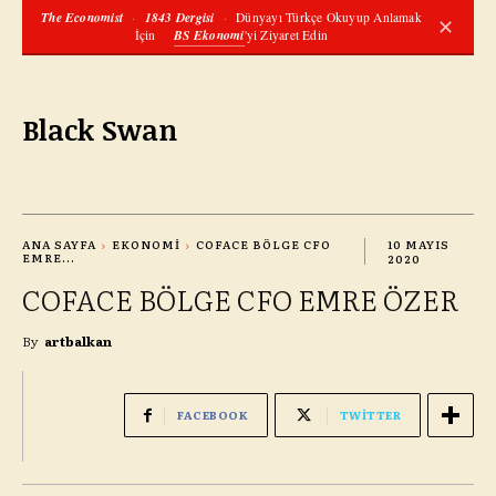
The Economist
·
1843 Dergisi
·
Dünyayı Türkçe Okuyup Anlamak
✕
İçin
BS Ekonomi
'yi Ziyaret Edin
Black Swan
ANA SAYFA
EKONOMI
COFACE BÖLGE CFO
10 MAYIS
EMRE...
2020
COFACE BÖLGE CFO EMRE ÖZER
By
artbalkan
FACEBOOK
TWITTER