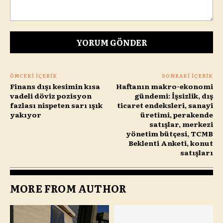
Yorum:
ÖNCEKI İÇERIK
SONRAKI İÇERIK
Finans dışı kesimin kısa
Haftanın makro-ekonomi
vadeli döviz pozisyon
gündemi: İşsizlik, dış
fazlası nispeten sarı ışık
ticaret endeksleri, sanayi
yakıyor
üretimi, perakende
satışlar, merkezi
yönetim bütçesi, TCMB
Beklenti Anketi, konut
satışları
MORE FROM AUTHOR