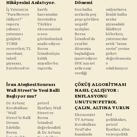
Hikâyesini Anlatıyor.
Dönemi
İş Yatırım'ın
kartlı
Son halka
milyarlarca
"Para Nereye
harcamalar
arzlarda peş
liralık halka
Gidiyor?"
üzerinden
peşe görülen
arzlar
raporu
Türkiye
negatif
piyasadaki
yabancı
ekonomisini
açılışlar,
likiditeyi
yatırımcı
n son
Borsa
bölerken,
girişleri,
görünümünü
İstanbul'da
yatırımcılar
TCMB
analiz ediyor.
yeni bir
artık "tavan
rezervleri, TL
Borsa
dönemin
serisi" yerine
mevduat,
İstanbul için
başladığına
şirket
tahvil
kritik
işaret ediyor.
değerlemesin
piyasası,
sinyaller bu
SPK'nın art
e
Eurobond ve
raporda.
arda onay
odaklanıyor.
verdiği
İran Ateşkesi Sonrası
ÇÖKÜŞ ALGORİTMASI
Wall Street’te Yeni Ralli
NASIL ÇALIŞIYOR :
Başlıyor mu?
ENFLASYONU
UNUTUN! PETROL
Dr. Artunç
petrol
ÇALIN, ALTINA VURUN
Kocabalkan:
fiyatları, Wall
“Wall
Street ve
Ekonomist
Fed
Street’te Ralli
Borsa
TV Artunç
politikaları,
Devam
İstanbul
Kocabalkan
petrol
Edebilir,
değerlendiril
YouTube
fiyatları, altın
Borsa
di. Dr. Artunç
kanalında
ve jeopolitik