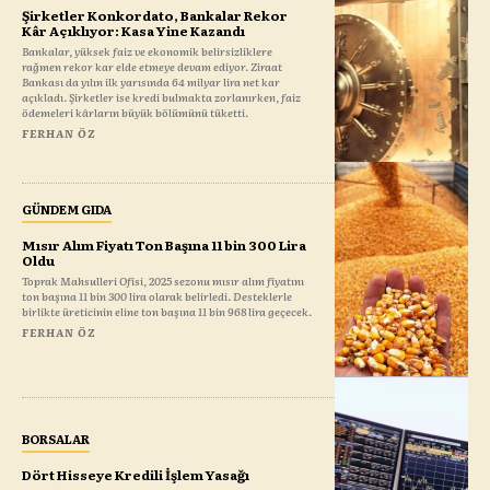
Şirketler Konkordato, Bankalar Rekor
Kâr Açıklıyor: Kasa Yine Kazandı
Bankalar, yüksek faiz ve ekonomik belirsizliklere
rağmen rekor kar elde etmeye devam ediyor. Ziraat
Bankası da yılın ilk yarısında 64 milyar lira net kar
açıkladı. Şirketler ise kredi bulmakta zorlanırken, faiz
ödemeleri kârların büyük bölümünü tüketti.
FERHAN ÖZ
GÜNDEM GIDA
Mısır Alım Fiyatı Ton Başına 11 bin 300 Lira
Oldu
Toprak Mahsulleri Ofisi, 2025 sezonu mısır alım fiyatını
ton başına 11 bin 300 lira olarak belirledi. Desteklerle
birlikte üreticinin eline ton başına 11 bin 968 lira geçecek.
FERHAN ÖZ
BORSALAR
Dört Hisseye Kredili İşlem Yasağı