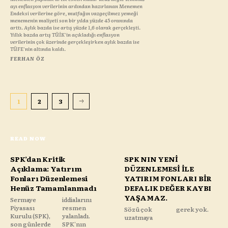
ayı enflasyon verilerinin ardından hazırlanan Menemen
Endeksi verilerine göre, mutfağın vazgeçilmez yemeği
menemenin maliyeti son bir yılda yüzde 45 oranında
arttı. Aylık bazda ise artış yüzde 1,6 olarak gerçekleşti.
Yıllık bazda artış TÜİK'in açıkladığı enflasyon
verilerinin çok üzerinde gerçekleşirken aylık bazda ise
TÜFE'nin altında kaldı.
FERHAN ÖZ
1
2
3
READ NOW
SPK’dan Kritik
SPK NIN YENİ
Açıklama: Yatırım
DÜZENLEMESİ İLE
Fonları Düzenlemesi
YATIRIM FONLARI BİR
Henüz Tamamlanmadı
DEFALIK DEĞER KAYBI
YAŞAMAZ.
Sermaye
iddialarını
Piyasası
resmen
Sözü çok
gerek yok.
Kurulu (SPK),
yalanladı.
uzatmaya
son günlerde
SPK'nın