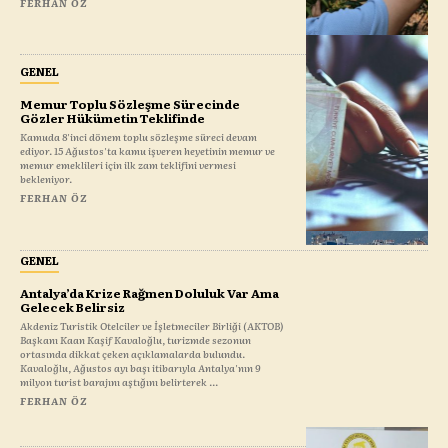
FERHAN ÖZ
GENEL
Memur Toplu Sözleşme Sürecinde
Gözler Hükümetin Teklifinde
Kamuda 8'inci dönem toplu sözleşme süreci devam
ediyor. 15 Ağustos'ta kamu işveren heyetinin memur ve
memur emeklileri için ilk zam teklifini vermesi
bekleniyor.
FERHAN ÖZ
GENEL
Antalya’da Krize Rağmen Doluluk Var Ama
Gelecek Belirsiz
Akdeniz Turistik Otelciler ve İşletmeciler Birliği (AKTOB)
Başkanı Kaan Kaşif Kavaloğlu, turizmde sezonun
ortasında dikkat çeken açıklamalarda bulundu.
Kavaloğlu, Ağustos ayı başı itibarıyla Antalya'nın 9
milyon turist barajını aştığını belirterek ...
FERHAN ÖZ