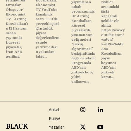
İstanbul’da
Kocabalkan,
yayımlanan
riskler
Fırsatlar
Ekonomist
sabah
arasındaki
Oluşuyor”
TV YouTube
programında
ilişki
Ekonomist
kanalında
Dr. Artunç
kapsamlı
TV – Artunç
saat 09:30’da
Kocabalkan,
şekilde ele
Kocabalkan’ı
gerçekleştird
küresel
alındı.
n 12 Haziran
iği günlük
piyasalarda
https://www.y
sabah
piyasa
yaşanan son
outube.com/
yayınında
değerlendirm
gelişmeleri
watch?
küresel
esinde
“çöküş
v=iH9w3aMK
piyasalar,
yatırımcıları
algoritması”
As0
İran-ABD
n yakından
başlığı altında
Kocabalkan,
gerilimi,
takip...
değerlendirdi.
yayın
Programda
boyunca
ABD’nin
ABD’nin
yüksek borç
yüksek
yükü,
kamu...
enflasyon,
Anket
Künye
BLACK
Yazarlar