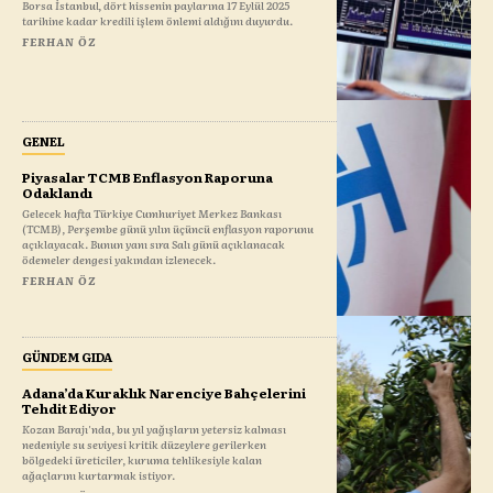
Borsa İstanbul, dört hissenin paylarına 17 Eylül 2025
tarihine kadar kredili işlem önlemi aldığını duyurdu.
FERHAN ÖZ
GENEL
Piyasalar TCMB Enflasyon Raporuna
Odaklandı
Gelecek hafta Türkiye Cumhuriyet Merkez Bankası
(TCMB), Perşembe günü yılın üçüncü enflasyon raporunu
açıklayacak. Bunun yanı sıra Salı günü açıklanacak
ödemeler dengesi yakından izlenecek.
FERHAN ÖZ
GÜNDEM GIDA
Adana’da Kuraklık Narenciye Bahçelerini
Tehdit Ediyor
Kozan Barajı'nda, bu yıl yağışların yetersiz kalması
nedeniyle su seviyesi kritik düzeylere gerilerken
bölgedeki üreticiler, kuruma tehlikesiyle kalan
ağaçlarını kurtarmak istiyor.