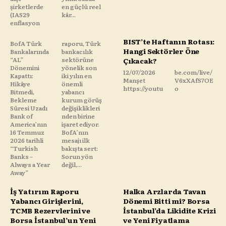
şirketlerde
en güçlü reel
(IAS29
kâr...
enflasyon
BIST’te Haftanın Rotası:
BofA Türk
raporu, Türk
Hangi Sektörler Öne
Bankalarında
bankacılık
“AL”
sektörüne
Çıkacak?
Dönemini
yönelik son
12/07/2026
be.com/live/
Kapattı:
iki yılın en
Manşet
V6xXAfS7OE
Hikâye
önemli
https://youtu
o
Bitmedi,
yabancı
Bekleme
kurum görüş
Süresi Uzadı
değişiklikleri
Bank of
nden birine
America’nın
işaret ediyor.
16 Temmuz
BofA’nın
2026 tarihli
mesajı ilk
“Turkish
bakışta sert:
Banks –
Sorun yön
Always a Year
değil,...
Away”
İş Yatırım Raporu
Halka Arzlarda Tavan
Yabancı Girişlerini,
Dönemi Bitti mi? Borsa
TCMB Rezervlerini ve
İstanbul’da Likidite Krizi
Borsa İstanbul’un Yeni
ve Yeni Fiyatlama