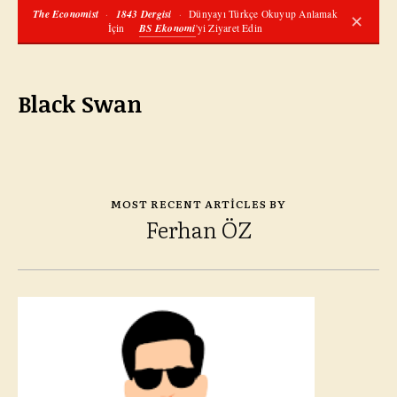
The Economist
·
1843 Dergisi
·
Dünyayı Türkçe Okuyup Anlamak
✕
İçin
BS Ekonomi
'yi Ziyaret Edin
Black Swan
MOST RECENT ARTICLES BY
Ferhan ÖZ