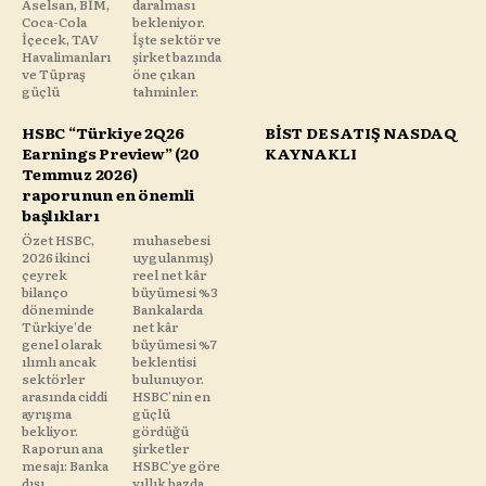
Aselsan, BİM,
daralması
Coca-Cola
bekleniyor.
İçecek, TAV
İşte sektör ve
Havalimanları
şirket bazında
ve Tüpraş
öne çıkan
güçlü
tahminler.
HSBC “Türkiye 2Q26
BİST DE SATIŞ NASDAQ
Earnings Preview” (20
KAYNAKLI
Temmuz 2026)
raporunun en önemli
başlıkları
Özet HSBC,
muhasebesi
2026 ikinci
uygulanmış)
çeyrek
reel net kâr
bilanço
büyümesi %3
döneminde
Bankalarda
Türkiye'de
net kâr
genel olarak
büyümesi %7
ılımlı ancak
beklentisi
sektörler
bulunuyor.
arasında ciddi
HSBC'nin en
ayrışma
güçlü
bekliyor.
gördüğü
Raporun ana
şirketler
mesajı: Banka
HSBC'ye göre
dışı
yıllık bazda