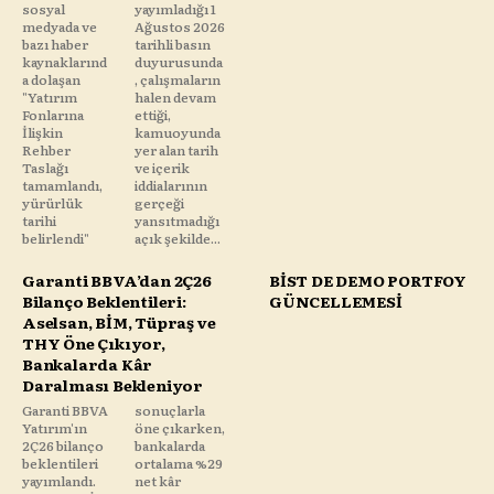
sosyal
yayımladığı 1
medyada ve
Ağustos 2026
bazı haber
tarihli basın
kaynaklarınd
duyurusunda
a dolaşan
, çalışmaların
"Yatırım
halen devam
Fonlarına
ettiği,
İlişkin
kamuoyunda
Rehber
yer alan tarih
Taslağı
ve içerik
tamamlandı,
iddialarının
yürürlük
gerçeği
tarihi
yansıtmadığı
belirlendi"
açık şekilde...
Garanti BBVA’dan 2Ç26
BİST DE DEMO PORTFOY
Bilanço Beklentileri:
GÜNCELLEMESİ
Aselsan, BİM, Tüpraş ve
THY Öne Çıkıyor,
Bankalarda Kâr
Daralması Bekleniyor
Garanti BBVA
sonuçlarla
Yatırım'ın
öne çıkarken,
2Ç26 bilanço
bankalarda
beklentileri
ortalama %29
yayımlandı.
net kâr