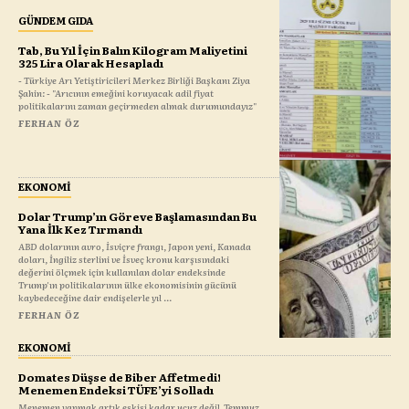
GÜNDEM GIDA
Tab, Bu Yıl İçin Balın Kilogram Maliyetini
325 Lira Olarak Hesapladı
- Türkiye Arı Yetiştiricileri Merkez Birliği Başkanı Ziya
Şahin: - "Arıcının emeğini koruyacak adil fiyat
politikalarını zaman geçirmeden almak durumundayız"
FERHAN ÖZ
EKONOMI
Dolar Trump’ın Göreve Başlamasından Bu
Yana İlk Kez Tırmandı
ABD dolarının avro, İsviçre frangı, Japon yeni, Kanada
doları, İngiliz sterlini ve İsveç kronu karşısındaki
değerini ölçmek için kullanılan dolar endeksinde
Trump'ın politikalarının ülke ekonomisinin gücünü
kaybedeceğine dair endişelerle yıl ...
FERHAN ÖZ
EKONOMI
Domates Düşse de Biber Affetmedi!
Menemen Endeksi TÜFE’yi Solladı
Menemen yapmak artık eskisi kadar ucuz değil. Temmuz