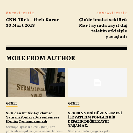
ÖNCEKI İÇERIK
SONRAKI İÇERIK
CNN Türk – Hızlı Karar
Çin’de imalat sektörü
30 Mart 2018
Mart ayında zayıf dış
talebin etkisiyle
yavaşladı
MORE FROM AUTHOR
GENEL
GENEL
SPK’dan Kritik Açıklama:
SPK NIN YENİ DÜZENLEMESİ
Yatırım Fonları Düzenlemesi
İLE YATIRIM FONLARI BİR
Henüz Tamamlanmadı
DEFALIK DEĞER KAYBI
YAŞAMAZ.
Sermaye Piyasası Kurulu (SPK), son
günlerde sosyal medyada ve bazı haber...
Sözü çok uzatmaya gerek yok.