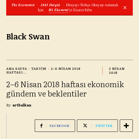
The Economist
·
1843 Dergisi
·
Dünyayı Türkçe Okuyup Anlamak
✕
İçin
BS Ekonomi
'yi Ziyaret Edin
Black Swan
ANA SAYFA
TAKVIM
2–6 NISAN 2018
2 NISAN
HAFTASI...
2018
2–6 Nisan 2018 haftası ekonomik
gündem ve beklentiler
By
artbalkan
FACEBOOK
TWITTER