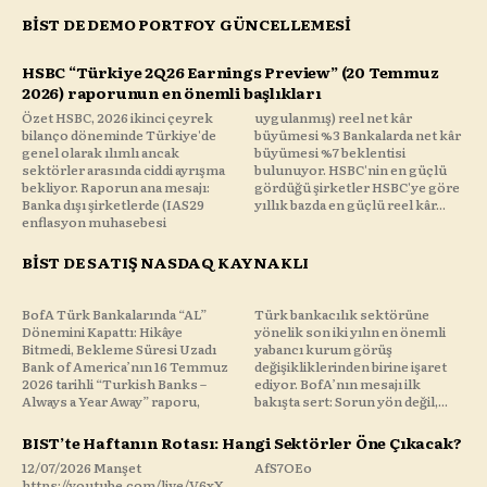
BİST DE DEMO PORTFOY GÜNCELLEMESİ
HSBC “Türkiye 2Q26 Earnings Preview” (20 Temmuz
2026) raporunun en önemli başlıkları
Özet HSBC, 2026 ikinci çeyrek
uygulanmış) reel net kâr
bilanço döneminde Türkiye'de
büyümesi %3 Bankalarda net kâr
genel olarak ılımlı ancak
büyümesi %7 beklentisi
sektörler arasında ciddi ayrışma
bulunuyor. HSBC'nin en güçlü
bekliyor. Raporun ana mesajı:
gördüğü şirketler HSBC'ye göre
Banka dışı şirketlerde (IAS29
yıllık bazda en güçlü reel kâr...
enflasyon muhasebesi
BİST DE SATIŞ NASDAQ KAYNAKLI
BofA Türk Bankalarında “AL”
Türk bankacılık sektörüne
Dönemini Kapattı: Hikâye
yönelik son iki yılın en önemli
Bitmedi, Bekleme Süresi Uzadı
yabancı kurum görüş
Bank of America’nın 16 Temmuz
değişikliklerinden birine işaret
2026 tarihli “Turkish Banks –
ediyor. BofA’nın mesajı ilk
Always a Year Away” raporu,
bakışta sert: Sorun yön değil,...
BIST’te Haftanın Rotası: Hangi Sektörler Öne Çıkacak?
12/07/2026 Manşet
AfS7OEo
https://youtube.com/live/V6xX