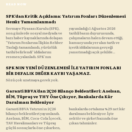
READ NOW
SPK’dan Kritik Açıklama: Yatırım Fonları Düzenlemesi
Henüz Tamamlanmadı
Sermaye Piyasası Kurulu (SPK),
yayımladığı 1 Ağustos 2026
son günlerde sosyal medyada ve
tarihli basın duyurusunda,
bazı haber kaynaklarında dolaşan
çalışmaların halen devam ettiği,
"Yatırım Fonlarına İlişkin Rehber
kamuoyunda yer alan tarih ve
Taslağı tamamlandı, yürürlük
içerik iddialarının gerçeği
tarihi belirlendi" iddialarını
yansıtmadığı açık şekilde...
resmen yalanladı. SPK'nın
SPK NIN YENİ DÜZENLEMESİ İLE YATIRIM FONLARI
BİR DEFALIK DEĞER KAYBI YAŞAMAZ.
Sözü çok uzatmaya gerek yok.
Garanti BBVA’dan 2Ç26 Bilanço Beklentileri: Aselsan,
BİM, Tüpraş ve THY Öne Çıkıyor, Bankalarda Kâr
Daralması Bekleniyor
Garanti BBVA Yatırım'ın 2Ç26
bankalarda ortalama %29 net kâr
bilanço beklentileri yayımlandı.
daralması bekleniyor. İşte
Aselsan, BİM, Coca-Cola İçecek,
sektör ve şirket bazında öne
TAV Havalimanları ve Tüpraş
çıkan tahminler.
güçlü sonuçlarla öne çıkarken,