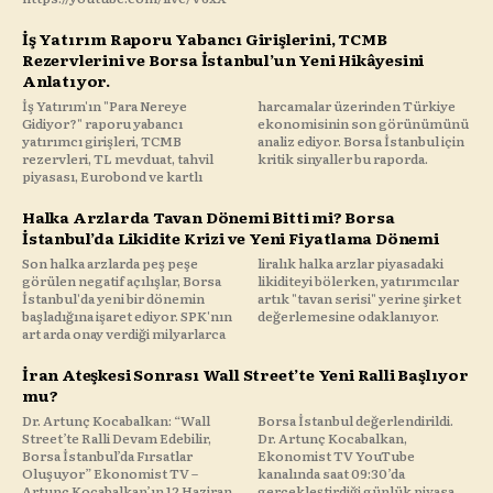
İş Yatırım Raporu Yabancı Girişlerini, TCMB
Rezervlerini ve Borsa İstanbul’un Yeni Hikâyesini
Anlatıyor.
İş Yatırım'ın "Para Nereye
harcamalar üzerinden Türkiye
Gidiyor?" raporu yabancı
ekonomisinin son görünümünü
yatırımcı girişleri, TCMB
analiz ediyor. Borsa İstanbul için
rezervleri, TL mevduat, tahvil
kritik sinyaller bu raporda.
piyasası, Eurobond ve kartlı
Halka Arzlarda Tavan Dönemi Bitti mi? Borsa
İstanbul’da Likidite Krizi ve Yeni Fiyatlama Dönemi
Son halka arzlarda peş peşe
liralık halka arzlar piyasadaki
görülen negatif açılışlar, Borsa
likiditeyi bölerken, yatırımcılar
İstanbul'da yeni bir dönemin
artık "tavan serisi" yerine şirket
başladığına işaret ediyor. SPK'nın
değerlemesine odaklanıyor.
art arda onay verdiği milyarlarca
İran Ateşkesi Sonrası Wall Street’te Yeni Ralli Başlıyor
mu?
Dr. Artunç Kocabalkan: “Wall
Borsa İstanbul değerlendirildi.
Street’te Ralli Devam Edebilir,
Dr. Artunç Kocabalkan,
Borsa İstanbul’da Fırsatlar
Ekonomist TV YouTube
Oluşuyor” Ekonomist TV –
kanalında saat 09:30’da
Artunç Kocabalkan’ın 12 Haziran
gerçekleştirdiği günlük piyasa