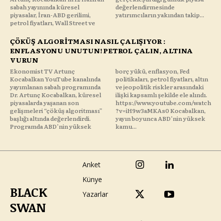
sabah yayınında küresel
değerlendirmesinde
piyasalar, İran-ABD gerilimi,
yatırımcıların yakından takip...
petrol fiyatları, Wall Street ve
ÇÖKÜŞ ALGORİTMASI NASIL ÇALIŞIYOR :
ENFLASYONU UNUTUN! PETROL ÇALIN, ALTINA
VURUN
Ekonomist TV Artunç
borç yükü, enflasyon, Fed
Kocabalkan YouTube kanalında
politikaları, petrol fiyatları, altın
yayımlanan sabah programında
ve jeopolitik riskler arasındaki
Dr. Artunç Kocabalkan, küresel
ilişki kapsamlı şekilde ele alındı.
piyasalarda yaşanan son
https://www.youtube.com/watch
gelişmeleri “çöküş algoritması”
?v=iH9w3aMKAs0 Kocabalkan,
başlığı altında değerlendirdi.
yayın boyunca ABD’nin yüksek
Programda ABD’nin yüksek
kamu...
Anket
Künye
BLACK
Yazarlar
SWAN