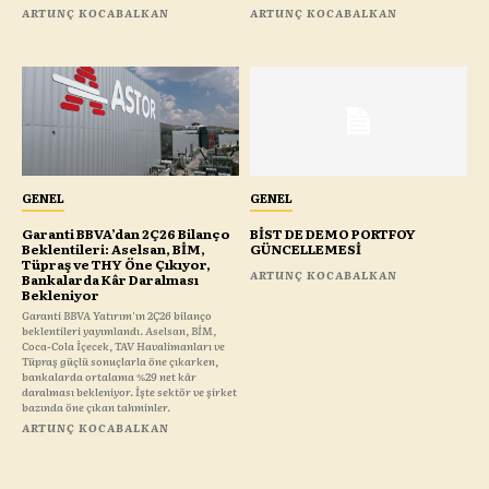
ARTUNÇ KOCABALKAN
ARTUNÇ KOCABALKAN
GENEL
GENEL
Garanti BBVA’dan 2Ç26 Bilanço
BİST DE DEMO PORTFOY
Beklentileri: Aselsan, BİM,
GÜNCELLEMESİ
Tüpraş ve THY Öne Çıkıyor,
ARTUNÇ KOCABALKAN
Bankalarda Kâr Daralması
Bekleniyor
Garanti BBVA Yatırım'ın 2Ç26 bilanço
beklentileri yayımlandı. Aselsan, BİM,
Coca-Cola İçecek, TAV Havalimanları ve
Tüpraş güçlü sonuçlarla öne çıkarken,
bankalarda ortalama %29 net kâr
daralması bekleniyor. İşte sektör ve şirket
bazında öne çıkan tahminler.
ARTUNÇ KOCABALKAN